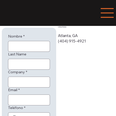
United States
Atlanta, GA
Nombre
*
(404) 915-4921
Last Name
Company
*
Email
*
Teléfono
*